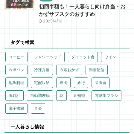
初回半額も！一人暮らし向け弁当・お
かずサブスクのおすすめ
2025/4/10
タグで検索
コーヒー
シャワーヘッド
ダイエット食
ワイン
冷凍パン
冷凍弁当
冷蔵おかず
動画配信
地魚料理
宅配収納
布団
旅行
栄養食
腕時計
自動調理鍋
花
豆知識
電動歯ブラシ
電子書籍
音楽
一人暮らし情報